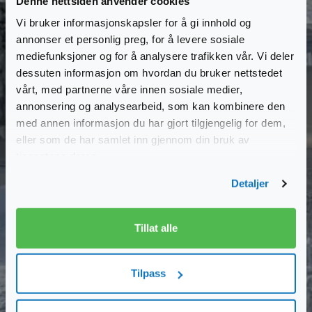
Denne nettsiden anvender cookies
Vi bruker informasjonskapsler for å gi innhold og
See winter packages 2026/2027
annonser et personlig preg, for å levere sosiale
mediefunksjoner og for å analysere trafikken vår. Vi deler
dessuten informasjon om hvordan du bruker nettstedet
vårt, med partnerne våre innen sosiale medier,
annonsering og analysearbeid, som kan kombinere den
med annen informasjon du har gjort tilgjengelig for dem,
eller som de har samlet inn gjennom din bruk av
tjenestene deres.
Detaljer
Tillat alle
Tilpass