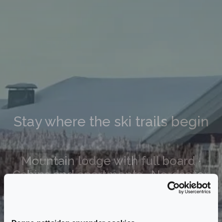
Stay where the ski trails begin
Mountain lodge with full board ·
Cabins and apartments · Nordseter,
Lillehammer