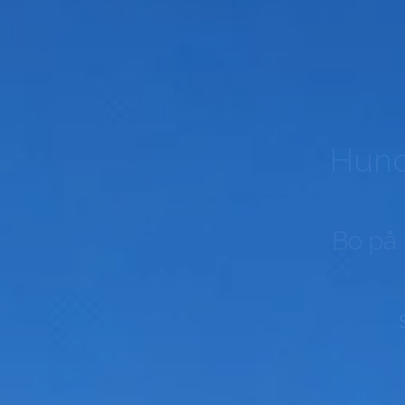
Hund
Bo på 