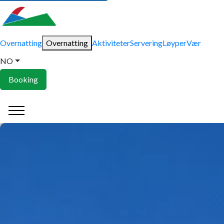
Overnatting
Overnatting
Aktiviteter
Servering
Løyper
Vær
NO
Booking