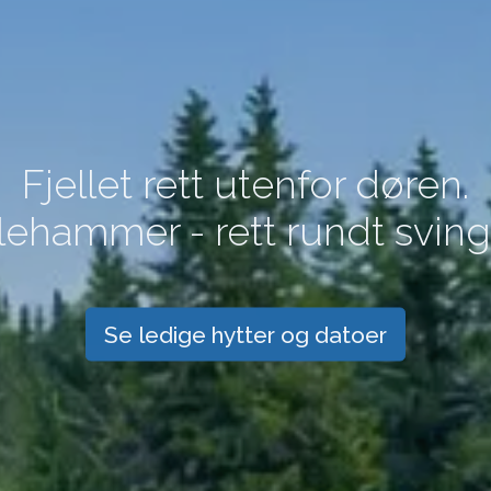
Fjellet rett utenfor døren.
llehammer - rett rundt svin
Se priskalender med ledige datoer
Se ledige hytter og datoer