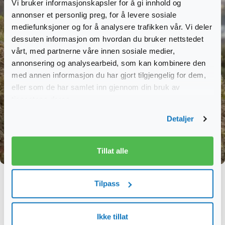
Vi bruker informasjonskapsler for å gi innhold og
annonser et personlig preg, for å levere sosiale
mediefunksjoner og for å analysere trafikken vår. Vi deler
dessuten informasjon om hvordan du bruker nettstedet
vårt, med partnerne våre innen sosiale medier,
annonsering og analysearbeid, som kan kombinere den
med annen informasjon du har gjort tilgjengelig for dem,
eller som de har samlet inn gjennom din bruk av
tjenestene deres.
Detaljer
Tillat alle
Overnatting Birkebeinerløpet
Tilpass
Hjem
Overnatting arrangementer i Lillehammer
Overnatting Birkebeinerløpet
Ikke tillat