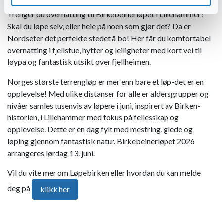
Trenger du overnatting til Birkebeinerløpet i Lillehammer?
Skal du løpe selv, eller heie på noen som gjør det? Da er
Nordseter det perfekte stedet å bo! Her får du komfortabel
overnatting i fjellstue, hytter og leiligheter med kort vei til
løypa og fantastisk utsikt over fjellheimen.
Norges største terrengløp er mer enn bare et løp-det er en
opplevelse! Med ulike distanser for alle er aldersgrupper og
nivåer samles tusenvis av løpere i juni, inspirert av Birken-
historien, i Lillehammer med fokus på fellesskap og
opplevelse. Dette er en dag fylt med mestring, glede og
løping gjennom fantastisk natur. Birkebeinerløpet 2026
arrangeres lørdag 13. juni.
Vil du vite mer om Løpebirken eller hvordan du kan melde
deg på
klikk her