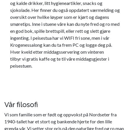
og kalde drikker, litt hygieneartikler, snacks og
sjokolade. Her finner du også oppdatert værmelding og
oversikt over hvilke løyper som er kjørt og dagens
smøretips. Inne i stuene våre kan du nyte fred og ro med
en god bok, spille brettspill, eller rett og slett gjøre
ingenting. I peisestua har vi WIFI fri sone, men i vår
Krogenessalong kan du ta frem PC og logge deg på.
Hver kveld etter middagsservering om vinteren
tilbyr vi gratis kaffe og te til våre middagsgjester i
peisestuen.
Vår filosofi
Vi som familie som er født og oppvokst på Nordseter fra
1940-tallet har et stort og bankende hjerte for den lille
grenda vår. Vi setter stor pris på den naturlige fred og ro man