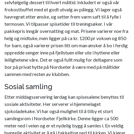
selvfølgelig dessert til hvert måltid. Inkludert er også vår
frokostbuffet med et godt utvalg av pålegg. Vi lager også
havregrøt etter ønske, og setter frem varm saft til å fylle i
termosen. Vi tilpasser spisetider til treningsøker. I vår
pakkepris inngår overnatting og mat. Prisene varierer noe fra
helg og midtuke, men ligger på ca kr. 1200 pr voksen og 850
for barn, også varierer prisen litt om man ønsker å bo i ferdig
oppredde senger inne på fjellstuen eller ute i hyttene eller
leilighetene våre. Det er også fullt mulig for deltagere som
bor på privat hytte på Nordseter å være med på måltider
sammen med resten av klubben.
Sosial samling
Etter middagsservering lørdag kan spisesalene benyttes til
sosiale aktiviteter. Her serverer vi hjemmelaget
sjokoladekake. Vi har også mulighet til å tilby et stort
samlingsrom i Nordseter Fjellkirke. Denne ligger ca 500
meter ned i veien og er et nydelig bygg å samles i. En veldig
hyggelig aktivitet er å gå i fakkeltog ned til kirken. Vi kjører