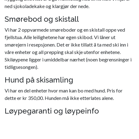
ned sjokoladekake og klargjør der nede.
Smørebod og skistall
Vi har 2 oppvarmede smøreboder og en skistall oppe ved
fjellstua. Alle leilighetene har egen skibod. Vi låner ut
smørejern i resepsjonen. Det er ikke tillatt å ta med ski inn i
våre enheter og all prepping skal skje utenfor enhetene.
Skiløypene ligger i umiddelbar nærhet (noen begrensninger i
tidligsesongen).
Hund på skisamling
Vi har en del enheter hvor man kan bo med hund. Pris for
dette er kr 350,00. Hunden må ikke etterlates alene.
Løypegaranti og løypeinfo
Vårt mål er å kunne tilby min 5 km med løype på natursnø så
snart forholdene tilsier det. Dersom vi av værmessige årsaker
ikke får det til, er alternativet å legge treningsøkter til