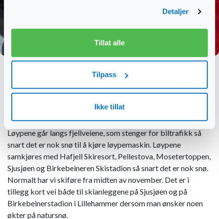
Detaljer
Tillat alle
Treningssamling på Nordseter
Tilpass
Nordseter er et perfekt utgangspunkt for skisamlinger både
Ikke tillat
for familier og utøvere. Skiløypene i Lillehammerfjellet er
vanligvis noen av de første som åpner på natursnø om høsten.
Løypene går langs fjellveiene, som stenger for biltrafikk så
snart det er nok snø til å kjøre løypemaskin. Løypene
samkjøres med Hafjell Skiresort, Pellestova, Mosetertoppen,
Sjusjøen og Birkebeineren Skistadion så snart det er nok snø.
Normalt har vi skiføre fra midten av november. Det er i
tillegg kort vei både til skianleggene på Sjusjøen og på
Birkebeinerstadion i Lillehammer dersom man ønsker noen
økter på natursnø.