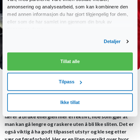
annonsering og analysearbeid, som kan kombinere den
med annen informasjon du har gjort tilgjengelig for dem,
eller som de har samlet inn gjennom din bruk av
tjenestene deres.
Detaljer
Tillat alle
Skiskole og skiutleie
Tilpass
Hjem
Vinteraktiviteter
Skiskole og skiutleie
Ikke tillat
Skiinstruksjon er viktig fordi man med riktig veiledning
lærer å bruke energien mer effektivt, noe som gjør at
man kan gå lengre og raskere uten å bli like sliten. Det er
også viktig å ha godt tilpasset utstyr og kle seg etter
vær og føreforhold. Her er en liten oversikt over hvor