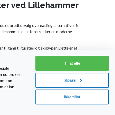
ter ved Lillehammer
du et bredt utvalg overnattingsalternativer for
i Lillehammer, eller foretrekker en moderne
tilgang til turstier og skiløyper. Dette er et
å på kompromiss med komforten. Her får du både ro
Tillat alle
osiale
 til opptil fem personer og ligger i naturskjønne
n du bruker
mmer med hund, slik at hele familien kan bli med
Tilpass
som kan
mlet inn
d egen kjøkkenløsning, god plass og alt du
Ikke tillat
t hyggelig, funksjonelt og naturnært sted å bo hos