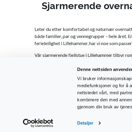
Sjarmerende overna
Leter du etter komfortabel og naturnær overnatti
både familier, par og vennegrupper – hele året. En
ferieleilighet i Lillehammer, har vi noe som passer
Vår sjarmerende fjellstue i Lillehammer tilbyr rom
godt alternativ til tradisjonelt hotell i Lilleha
og nærhet til byen.
Denne nettsiden anvende
Vi bruker informasjonskapsl
Ønsker du mer fleksibilitet og privatliv? Da kan d
mediefunksjoner og for å a
omgivelser – perfekte for både sommer- og vinterf
nettstedet vårt, med part
på fjellet.
kombinere den med annen in
For deg som søker en mellomting mellom hotell og
gjennom din bruk av tjene
trenger for et komfortabelt opphold.
Detaljer
Uansett om du søker Lillehammer hotel, hotell i Li