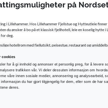
ttingsmuligheter på Nordse
ng i Lillehammer. Hos Lillehammer Fjellstue og Hytteutleie finner 
ten du ønsker å bo på et klassisk fjellhotell, leie en koselig hytte 
 for deg.
slige hotellrom med fjellutsikt, peisestue, restaurant og umiddelbar 
mmer, og gir deg en roligere og mer naturnær opplevelse – uten å g
r cookies
er for å gi innhold og annonser et personlig preg, for å levere s
u leie hytte i Lillehammer hos oss. Våre velutstyrte hytter har plass
nalysere trafikken vår. Vi deler dessuten informasjon om hvorda
erier. Vi har også flere enheter som tillater overnatting i Lilleha
nerne våre innen sosiale medier, annonsering og analysearbeid, 
formasjon du har gjort tilgjengelig for dem, eller som de har sa
 hytte, tilbyr vi også moderne ferieleiligheter i Lillehammer – me
stene deres.
llehammer, eller ekte fjellro ved Lillehammer Fjellstue, finner du e