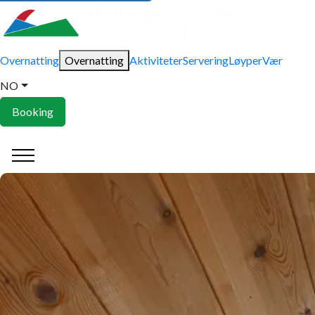
Overnatting
Overnatting
Aktiviteter
Servering
Løyper
Vær
NO
Booking