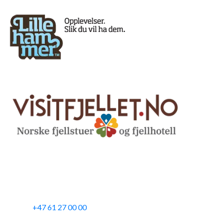
Kontakt oss / Contact us
Email:
booking@lillehammerfjellstue.no
Tlf:
+47 61 27 00 00