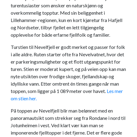
turentusiaster som ønsker en naturskjønn og
overkommelig topptur. Med sin beliggenhet i
Lillehammer-regionen, kun en kort kjøretur fra Hafjell
og Nordseter, tilbyr fjellet en lett tilgjengelig
opplevelse for både erfarne fjellfolk og familier.
Turstien til Nevelfjell er godt merket og passer for folk
i alle aldre. Ruten starter ofte fra Nevelvatnet, hvor det
er parkeringsmuligheter og et flott utgangspunkt for
turen. Stien er moderat kupert, og på veien opp kan man
nyte utsikten over frodige skoger, fjellandskap og
idylliske vann. Etter omtrent én times gange når man
toppen, som ligger på 1 089 meter over havet.
Les mer
om stien her.
På toppen av Nevelfjell blir man belønnet med en
panoramautsikt som strekker seg fra Rondane i nord til
Jotunheimen i vest. Ved klart vær kan man se
imponerende fjelltopper i det fjerne. Det er flere gode