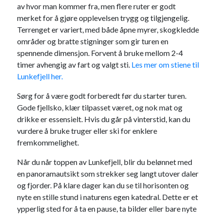
av hvor man kommer fra, men flere ruter er godt
merket for å gjøre opplevelsen trygg og tilgjengelig.
Terrenget er variert, med både åpne myrer, skogkledde
områder og bratte stigninger som gir turen en
spennende dimensjon. Forvent å bruke mellom 2-4
timer avhengig av fart og valgt sti.
Les mer om stiene til
Lunkefjell her.
Sørg for å være godt forberedt før du starter turen.
Gode fjellsko, klær tilpasset været, og nok mat og
drikke er essensielt. Hvis du går på vinterstid, kan du
vurdere å bruke truger eller ski for enklere
fremkommelighet.
Når du når toppen av Lunkefjell, blir du belønnet med
en panoramautsikt som strekker seg langt utover daler
og fjorder. På klare dager kan du se til horisonten og
nyte en stille stund i naturens egen katedral. Dette er et
ypperlig sted for å ta en pause, ta bilder eller bare nyte