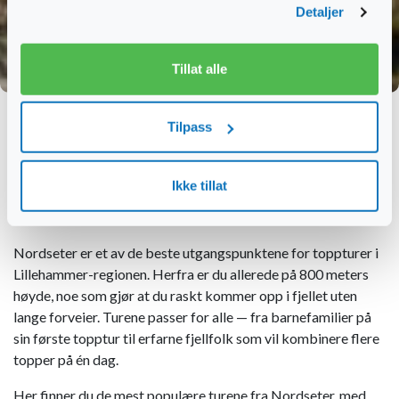
Detaljer
Tillat alle
Toppturer på Nordseter-
Tilpass
opplevelser for alle nivåer
Hjem
Sommeraktiviteter
Ikke tillat
Toppturer på Nordseter- opplevelser for alle nivåer
Nordseter er et av de beste utgangspunktene for toppturer i
Lillehammer-regionen. Herfra er du allerede på 800 meters
høyde, noe som gjør at du raskt kommer opp i fjellet uten
lange forveier. Turene passer for alle — fra barnefamilier på
sin første topptur til erfarne fjellfolk som vil kombinere flere
topper på én dag.
Her finner du de mest populære turene fra Nordseter, med